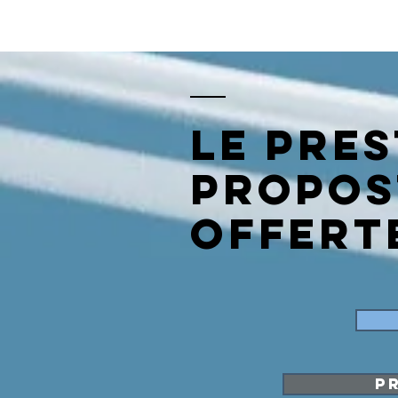
le pres
propos
offert
p