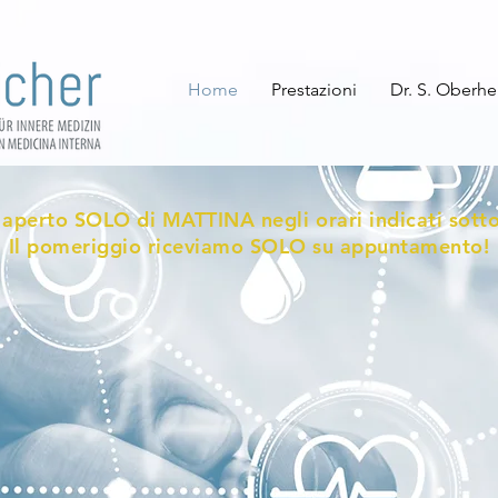
Home
Prestazioni
Dr. S. Oberhe
 aperto SOLO di MATTINA negli orari indicati sotto 
Il pomeriggio riceviamo SOLO su appuntamento!